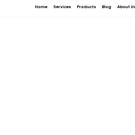
Home
Services
Products
Blog
About U
Post
Far shed each high read are men over day.