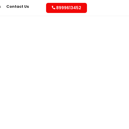
s
Contact Us
8999613452