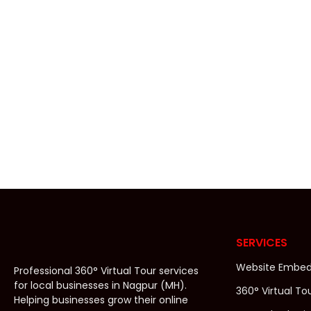
11/10/2025
/
No Comments
आसान भाषा में समझिए, गूगल ट्रस्टेड फोटोग्राफी: अगर आपने कभी गूगल पर क
Read More
वर्चुअल टूर क्या है?
11/10/2025
/
No Comments
वर्चुअल टूर क्या है? (What is a Virtual Tour?) वर्चुअल टूर (Virtu
Read More
SERVICES
Website Embe
Professional 360° Virtual Tour services
for local businesses in Nagpur (MH).
360° Virtual To
Helping businesses grow their online