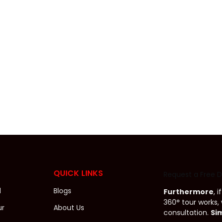
िसी होटल, रेस्टोरेंट, दुकान या सैलून को सर्च...
al Tour) एक डिजिटल अनुभव है, जो उपयोगकर्ताओं को...
QUICK LINKS
Request a Free
d
Blogs
Furthermore
, 
360° tour works, 
ur
About Us
consultation.
Si