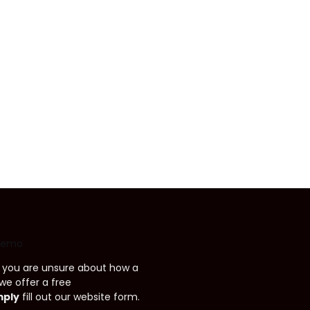
 Demo
if you are unsure about how a
we offer a free
mply
fill out our website form.